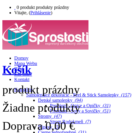
0
produkt
produkty
prázdny
Vitajte, (
Prihlásenie
)
Domov
Mapa Webu
Košík
Blog
Kto sme?
Kontakt
produkt
prázdny
Kategórie
Samolepiace dekorácie - Peel & Stick Samolepky
(157)
Detské samolepky
(94)
Žiadne produkty
Premium - Opice a Opičky
(31)
Premium - Sovy a Sovičky
(51)
Stromy
(47)
Strom Rodokmeň
(7)
Doprava
0,00 €
Púpavy
(5)
Čierne jednofarebné
(31)