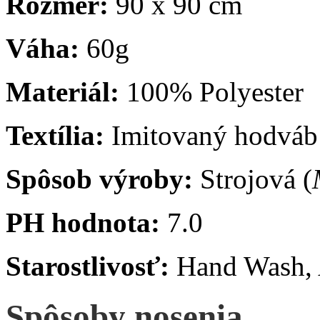
Rozmer:
90 x 90 cm
Váha:
60g
Materiál:
100% Polyester
Textília:
Imitovaný hodváb
Spôsob výroby:
Strojová (
PH hodnota:
7.0
Starostlivosť:
Hand Wash, 
Spôsoby nosenia