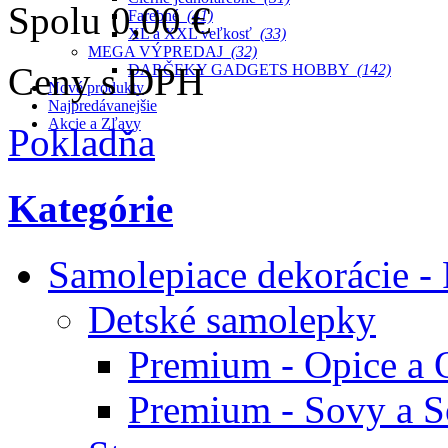
Spolu
0,00 €
Farebné
(41)
XL a XXL veľkosť
(33)
MEGA VÝPREDAJ
(32)
Ceny s DPH
DARČEKY GADGETS HOBBY
(142)
Nové produkty
Najpredávanejšie
Akcie a Zľavy
Pokladňa
Kategórie
Samolepiace dekorácie -
Detské samolepky
Premium - Opice a 
Premium - Sovy a S