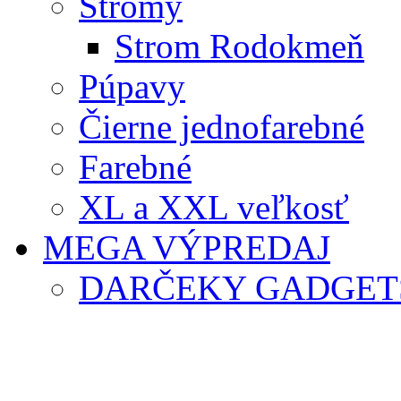
Stromy
Strom Rodokmeň
Púpavy
Čierne jednofarebné
Farebné
XL a XXL veľkosť
MEGA VÝPREDAJ
DARČEKY GADGET