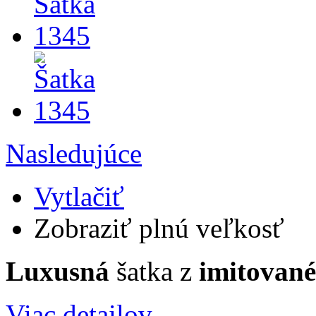
Nasledujúce
Vytlačiť
Zobraziť plnú veľkosť
Luxusná
šatka z
imitovan
Viac detailov