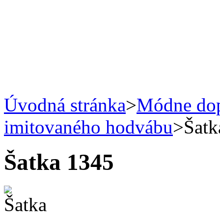
Úvodná stránka
>
Módne do
imitovaného hodvábu
>
Šatk
Šatka 1345