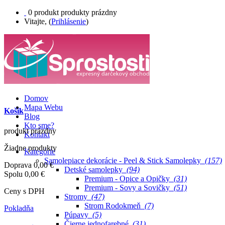
0
produkt
produkty
prázdny
Vitajte, (
Prihlásenie
)
Domov
Mapa Webu
Košík
Blog
Kto sme?
produkt
prázdny
Kontakt
Žiadne produkty
Kategórie
Samolepiace dekorácie - Peel & Stick Samolepky
(157)
Doprava
0,00 €
Detské samolepky
(94)
Spolu
0,00 €
Premium - Opice a Opičky
(31)
Premium - Sovy a Sovičky
(51)
Ceny s DPH
Stromy
(47)
Strom Rodokmeň
(7)
Pokladňa
Púpavy
(5)
Čierne jednofarebné
(31)