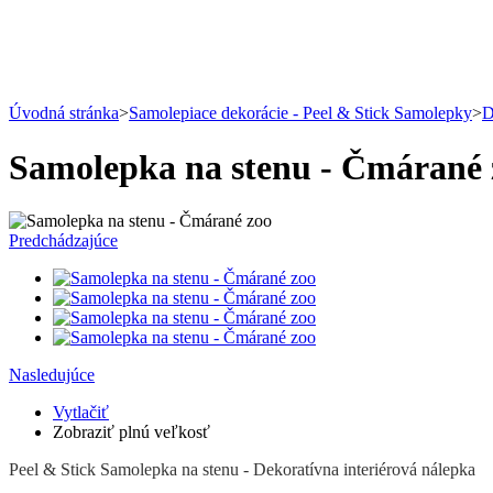
Úvodná stránka
>
Samolepiace dekorácie - Peel & Stick Samolepky
>
D
Samolepka na stenu - Čmárané 
Predchádzajúce
Nasledujúce
Vytlačiť
Zobraziť plnú veľkosť
Peel & Stick Samolepka na stenu - Dekoratívna interiérová nálepka