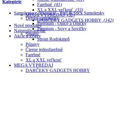
Kategórie
Farebné
(41)
XL a XXL veľkosť
(33)
Samolepiace dekorácie - Peel & Stick Samolepky
MEGA VÝPREDAJ
(32)
Detské samolepky
DARČEKY GADGETS HOBBY
(142)
Premium - Opice a Opičky
Nové produkty
Premium - Sovy a Sovičky
Najpredávanejšie
Stromy
Akcie a Zľavy
Strom Rodokmeň
Púpavy
Čierne jednofarebné
Farebné
XL a XXL veľkosť
MEGA VÝPREDAJ
DARČEKY GADGETS HOBBY