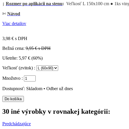
↨
Rozmer po aplikácii na stenu
:
Veľkosť L 150x100 cm ● 1ks vin
✄
Návod
Viac detailov
3,98 €
s DPH
Bežná cena:
9,95 € s DPH
Ušetríte:
5,97 € (60%)
Veľkosť (zvitok) :
Množstvo :
Dostupnosť:
Skladom • Odber už dnes
30 iné výrobky v rovnakej kategórii:
Predchádzajúce