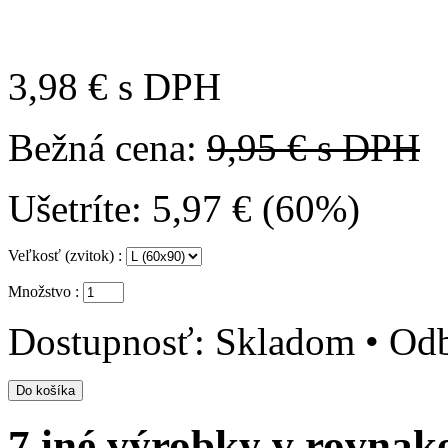
3,98 €
s DPH
Bežná cena:
9,95 € s DPH
Ušetríte:
5,97 € (60%)
Veľkosť (zvitok) :
Množstvo :
Dostupnosť:
Skladom • Odb
7 iné výrobky v rovnake