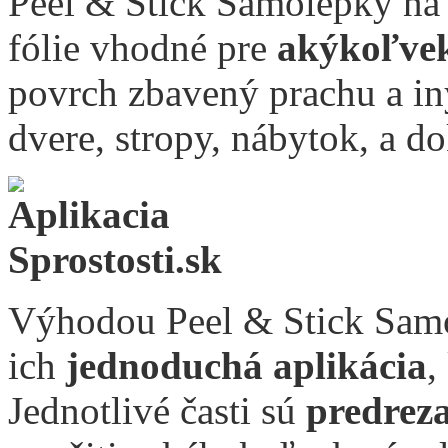
Peel & Stick Samolepky na
fólie vhodné pre
akýkoľve
povrch zbavený prachu a iný
dvere, stropy, nábytok, a d
Výhodou Peel & Stick Samo
ich
jednoduchá aplikácia
,
Jednotlivé časti sú
predrez