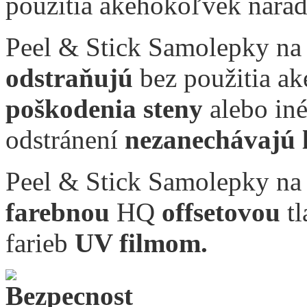
použitia akéhokoľvek nárad
Peel & Stick Samolepky na
odstraňujú
bez použitia a
poškodenia steny
alebo in
odstránení
nezanechávajú 
Peel & Stick Samolepky na
farebnou
HQ
offsetovou
tl
farieb
UV filmom.