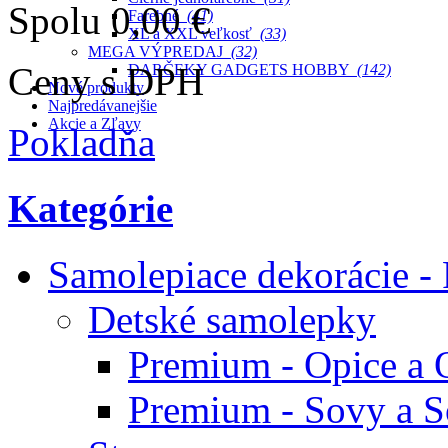
Spolu
0,00 €
Farebné
(41)
XL a XXL veľkosť
(33)
MEGA VÝPREDAJ
(32)
Ceny s DPH
DARČEKY GADGETS HOBBY
(142)
Nové produkty
Najpredávanejšie
Akcie a Zľavy
Pokladňa
Kategórie
Samolepiace dekorácie -
Detské samolepky
Premium - Opice a 
Premium - Sovy a S