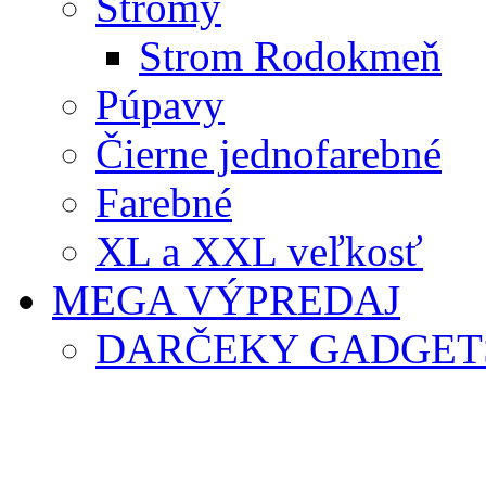
Stromy
Strom Rodokmeň
Púpavy
Čierne jednofarebné
Farebné
XL a XXL veľkosť
MEGA VÝPREDAJ
DARČEKY GADGET