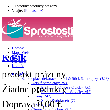
0
produkt
produkty
prázdny
Vitajte, (
Prihlásenie
)
Domov
Mapa Webu
Košík
Blog
Kto sme?
Kontakt
produkt
prázdny
Kategórie
Samolepiace dekorácie - Peel & Stick Samolepky
(157)
Detské samolepky
(94)
Žiadne produkty
Premium - Opice a Opičky
(31)
Premium - Sovy a Sovičky
(51)
Stromy
(47)
Strom Rodokmeň
(7)
Doprava
0,00 €
Púpavy
(5)
Čierne jednofarebné
(31)