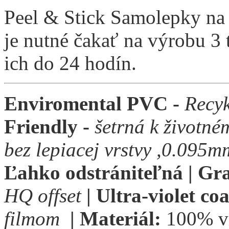
Peel & Stick Samolepky na
je nutné čakať na výrobu 3
ich do 24 hodín.
Enviromental PVC -
Recyk
Friendly -
šetrná k životné
bez lepiacej vrstvy ,0.095m
Ľahko odstrániteľná | Gr
HQ offset
|
Ultra-violet co
filmom
|
Materiál:
100% vi