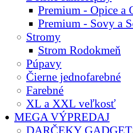
Premium - Opice a 
Premium - Sovy a S
Stromy
Strom Rodokmeň
Púpavy
Čierne jednofarebné
Farebné
XL a XXL veľkosť
MEGA VÝPREDAJ
DARČEKY GADGET