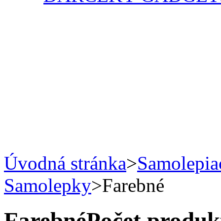
Úvodná stránka
>
Samolepiac
Samolepky
>
Farebné
Farebné
Počet produkt