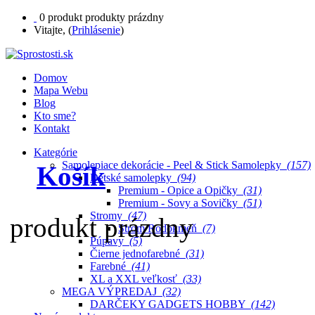
0
produkt
produkty
prázdny
Vitajte, (
Prihlásenie
)
Domov
Mapa Webu
Blog
Kto sme?
Kontakt
Kategórie
Samolepiace dekorácie - Peel & Stick Samolepky
(157)
Košík
Detské samolepky
(94)
Premium - Opice a Opičky
(31)
Premium - Sovy a Sovičky
(51)
Stromy
(47)
produkt
prázdny
Strom Rodokmeň
(7)
Púpavy
(5)
Čierne jednofarebné
(31)
Farebné
(41)
XL a XXL veľkosť
(33)
MEGA VÝPREDAJ
(32)
DARČEKY GADGETS HOBBY
(142)